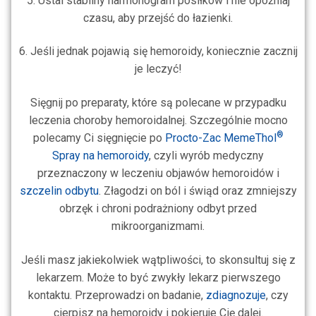
5. Ustal stabilny harmonogram posiłków i nie opóźniaj
czasu, aby przejść do łazienki.
6. Jeśli jednak pojawią się hemoroidy, koniecznie zacznij
je leczyć!
Sięgnij po preparaty, które są polecane w przypadku
leczenia choroby hemoroidalnej. Szczególnie mocno
®
polecamy Ci sięgnięcie po
Procto-Zac MemeThol
Spray na hemoroidy
, czyli wyrób medyczny
przeznaczony w leczeniu objawów hemoroidów i
szczelin odbytu
. Złagodzi on ból i świąd oraz zmniejszy
obrzęk i chroni podrażniony odbyt przed
mikroorganizmami.
Jeśli masz jakiekolwiek wątpliwości, to skonsultuj się z
lekarzem. Może to być zwykły lekarz pierwszego
kontaktu. Przeprowadzi on badanie,
zdiagnozuje
, czy
cierpisz na hemoroidy i pokieruje Cię dalej.